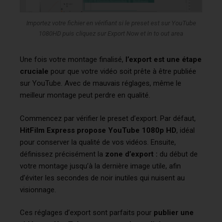
Importez votre fichier en vérifiant si le preset est sur YouTube
1080HD puis cliquez sur Export Now et in to out area
Une fois votre montage finalisé,
l’export est une étape
cruciale
pour que votre vidéo soit prête à être publiée
sur YouTube. Avec de mauvais réglages, même le
meilleur montage peut perdre en qualité.
Commencez par vérifier le preset d’export. Par défaut,
HitFilm Express propose YouTube 1080p HD
, idéal
pour conserver la qualité de vos vidéos. Ensuite,
définissez précisément la
zone d’export :
du début de
votre montage jusqu’à la dernière image utile, afin
d’éviter les secondes de noir inutiles qui nuisent au
visionnage.
Ces réglages d’export sont parfaits pour
publier une