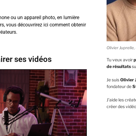
hone ou un appareil photo, en lumière
urs, vous découvrirez ici comment obtenir
réateurs.
Olivier Juprell
irer ses vidéos
Tu veux avoir
p
de résultats
su
Je suis
Olivier 
fondateur de
S
J’aide les créat
créer des vidéo