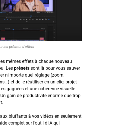
r les présets d'effets
 les mêmes effets à chaque nouveau
ou. Les
présets
sont là pour vous sauver
trer n’importe quel réglage (zoom,
s…) et de le réutiliser en un clic, projet
ures gagnées et une cohérence visuelle
. Un gain de productivité énorme que trop
t.
ciaux bluffants à vos vidéos en seulement
de complet sur l’outil d’IA qui