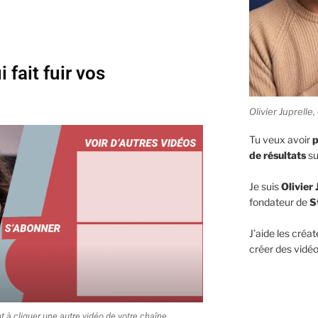
i fait fuir vos
Olivier Juprell
Tu veux avoir
p
de résultats
su
Je suis
Olivier 
fondateur de
S
J’aide les créat
créer des vidéo
nt à cliquer une autre vidéo de votre chaîne