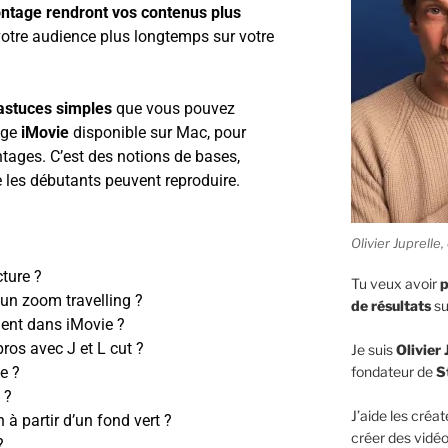
ntage rendront vos contenus plus
votre audience plus longtemps sur votre
astuces simples
que vous pouvez
tage
iMovie
disponible sur Mac, pour
ntages. C’est des notions de bases,
 les débutants peuvent reproduire.
Olivier Juprell
ture ?
Tu veux avoir
p
un zoom travelling ?
de résultats
su
ent dans iMovie ?
os avec J et L cut ?
Je suis
Olivier 
fondateur de
S
e ?
 ?
J’aide les créat
à partir d’un fond vert ?
créer des vidéo
?