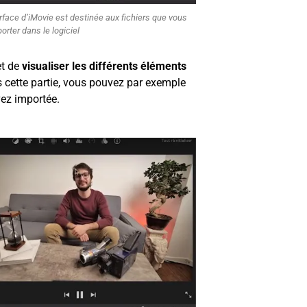
erface d’iMovie est destinée aux fichiers que vous
orter dans le logiciel
et de
visualiser les différents éléments
cette partie, vous pouvez par exemple
ez importée.